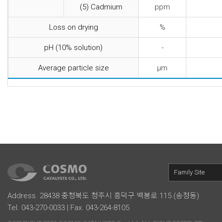
(5) Cadmium
ppm
Loss on drying
%
pH (10% solution)
-
Average particle size
μm
Family Site
Address. 28438 충청북도 청주시 흥덕구 백봉로 115 (송정동)
Tel. 043-270-0033 | Fax. 043-264-8105