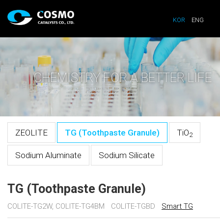
KOR
ENG
CHEMISTRY FOR A BETTER LIFE
ZEOLITE
TG (Toothpaste Granule)
TiO
2
Sodium Aluminate
Sodium Silicate
TG (Toothpaste Granule)
COLITE-TG2W, COLITE-TG4BM
COLITE-TGBD
Smart TG