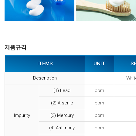
제품규격
ITEMS
UNIT
S
Description
-
Whit
(1) Lead
ppm
(2) Arsenic
ppm
Impurity
(3) Mercury
ppm
(4) Antimony
ppm